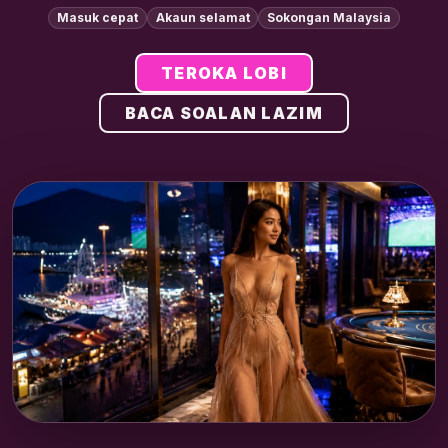
Masuk cepat
Akaun selamat
Sokongan Malaysia
TEROKA LOBI
BACA SOALAN LAZIM