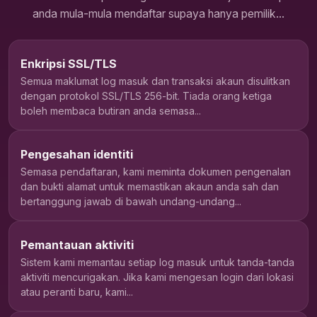
anda mula-mula mendaftar supaya hanya pemilik...
Enkripsi SSL/TLS
Semua maklumat log masuk dan transaksi akaun disulitkan
dengan protokol SSL/TLS 256-bit. Tiada orang ketiga
boleh membaca butiran anda semasa...
Pengesahan identiti
Semasa pendaftaran, kami meminta dokumen pengenalan
dan bukti alamat untuk memastikan akaun anda sah dan
bertanggung jawab di bawah undang-undang...
Pemantauan aktiviti
Sistem kami memantau setiap log masuk untuk tanda-tanda
aktiviti mencurigakan. Jika kami mengesan login dari lokasi
atau peranti baru, kami...