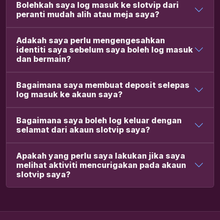
Bolehkah saya log masuk ke slotvip dari
peranti mudah alih atau meja saya?
Adakah saya perlu mengengesahkan
identiti saya sebelum saya boleh log masuk
dan bermain?
Bagaimana saya membuat deposit selepas
log masuk ke akaun saya?
Bagaimana saya boleh log keluar dengan
selamat dari akaun slotvip saya?
Apakah yang perlu saya lakukan jika saya
melihat aktiviti mencurigakan pada akaun
slotvip saya?