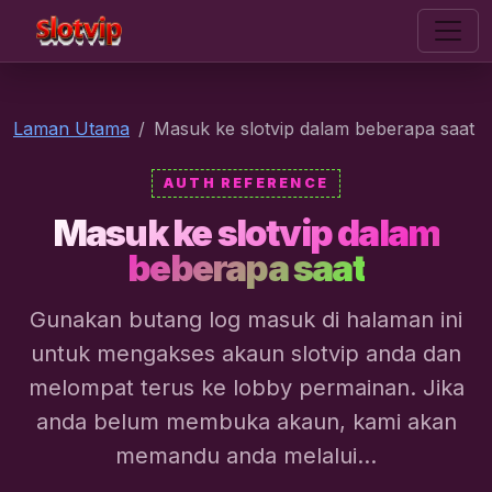
slotvip
Laman Utama
Masuk ke slotvip dalam beberapa saat
AUTH REFERENCE
Masuk ke slotvip dalam
beberapa saat
Gunakan butang log masuk di halaman ini
untuk mengakses akaun slotvip anda dan
melompat terus ke lobby permainan. Jika
anda belum membuka akaun, kami akan
memandu anda melalui...