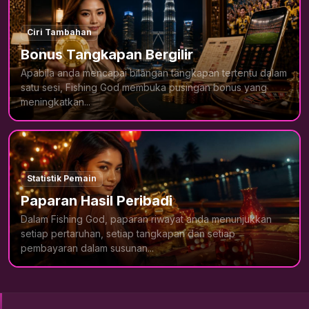
Ciri Tambahan
Bonus Tangkapan Bergilir
Apabila anda mencapai bilangan tangkapan tertentu dalam
satu sesi, Fishing God membuka pusingan bonus yang
meningkatkan...
Statistik Pemain
Paparan Hasil Peribadi
Dalam Fishing God, paparan riwayat anda menunjukkan
setiap pertaruhan, setiap tangkapan dan setiap
pembayaran dalam susunan...