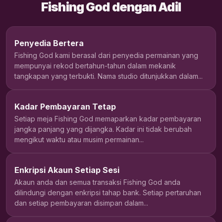
Fishing God dengan Adil
Penyedia Bertera
Fishing God kami berasal dari penyedia permainan yang
mempunyai rekod bertahun-tahun dalam mekanik
tangkapan yang terbukti. Nama studio ditunjukkan dalam...
Kadar Pembayaran Tetap
Setiap meja Fishing God memaparkan kadar pembayaran
jangka panjang yang dijangka. Kadar ini tidak berubah
mengikut waktu atau musim permainan...
Enkripsi Akaun Setiap Sesi
Akaun anda dan semua transaksi Fishing God anda
dilindungi dengan enkripsi tahap bank. Setiap pertaruhan
dan setiap pembayaran disimpan dalam...