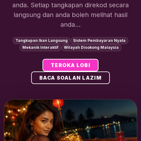
anda. Setiap tangkapan direkod secara
langsung dan anda boleh melihat hasil
anda...
Tangkapan Ikan Langsung
Sistem Pembayaran Nyata
Mekanik Interaktif
Wilayah Disokong Malaysia
TEROKA LOBI
BACA SOALAN LAZIM