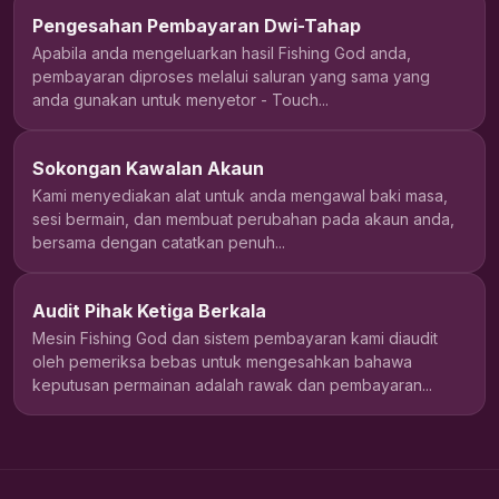
Pengesahan Pembayaran Dwi-Tahap
Apabila anda mengeluarkan hasil Fishing God anda,
pembayaran diproses melalui saluran yang sama yang
anda gunakan untuk menyetor - Touch...
Sokongan Kawalan Akaun
Kami menyediakan alat untuk anda mengawal baki masa,
sesi bermain, dan membuat perubahan pada akaun anda,
bersama dengan catatkan penuh...
Audit Pihak Ketiga Berkala
Mesin Fishing God dan sistem pembayaran kami diaudit
oleh pemeriksa bebas untuk mengesahkan bahawa
keputusan permainan adalah rawak dan pembayaran...