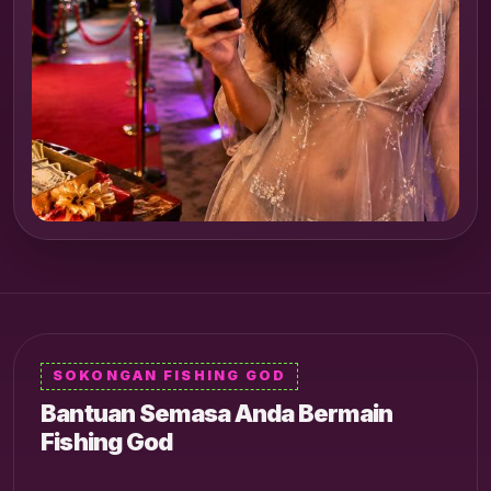
SOKONGAN FISHING GOD
Bantuan Semasa Anda Bermain
Fishing God