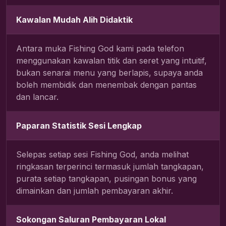
Kawalan Mudah Alih Didaktik
Antara muka Fishing God kami pada telefon
menggunakan kawalan titik dan seret yang intuitif,
bukan senarai menu yang berlapis, supaya anda
boleh membidik dan menembak dengan pantas
dan lancar.
Paparan Statistik Sesi Lengkap
Selepas setiap sesi Fishing God, anda melihat
ringkasan terperinci termasuk jumlah tangkapan,
purata setiap tangkapan, pusingan bonus yang
dimainkan dan jumlah pembayaran akhir.
Sokongan Saluran Pembayaran Lokal