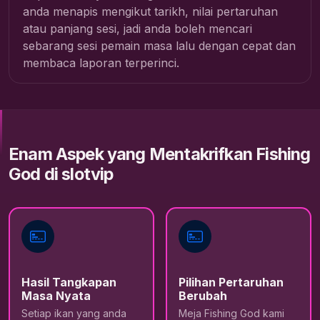
anda menapis mengikut tarikh, nilai pertaruhan
atau panjang sesi, jadi anda boleh mencari
sebarang sesi pemain masa lalu dengan cepat dan
membaca laporan terperinci.
Enam Aspek yang Mentakrifkan Fishing
God di slotvip
Hasil Tangkapan
Pilihan Pertaruhan
Masa Nyata
Berubah
Setiap ikan yang anda
Meja Fishing God kami