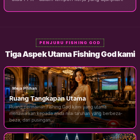
PENJURU FISHING GOD
Tiga Aspek Utama Fishing God kami
Meja Pilihan
Ruang Tangkapan Utama
Ruang permainan Fishing God kami yang utama
menawarkan kepada anda nilai taruhan yang berbeza-
beza, dari pusingan...