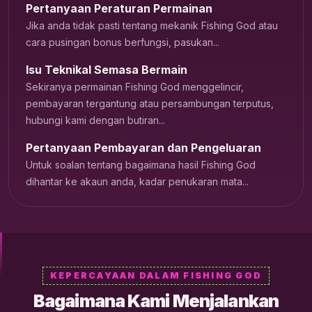
Pertanyaan Peraturan Permainan
Jika anda tidak pasti tentang mekanik Fishing God atau
cara pusingan bonus berfungsi, pasukan...
Isu Teknikal Semasa Bermain
Sekiranya permainan Fishing God menggelincir,
pembayaran tergantung atau persambungan terputus,
hubungi kami dengan butiran...
Pertanyaan Pembayaran dan Pengeluaran
Untuk soalan tentang bagaimana hasil Fishing God
dihantar ke akaun anda, kadar penukaran mata...
KEPERCAYAAN DALAM FISHING GOD
Bagaimana Kami Menjalankan