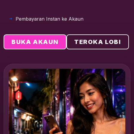
Pembayaran Instan ke Akaun
BUKA AKAUN
TEROKA LOBI