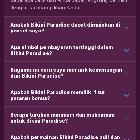
beberapa detik dan Anda dapat langsung bermain
dengan taruhan pilihan Anda.
Apakah Bikini Paradise dapat dimainkan di
ponsel saya?
Apa simbol pembayaran tertinggi dalam
Bikini Paradise?
Bagaimana cara saya menarik kemenangan
dari Bikini Paradise?
Apakah Bikini Paradise memiliki fitur
putaran bonus?
Berapa taruhan minimum dan maksimum
untuk Bikini Paradise?
Apakah permainan Bikini Paradise adil dan