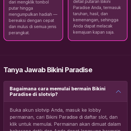
detail putaran Bikini
dari mengklik tombol
Paradise Anda, termasuk
putar hingga
taruhan, hasil, dan
mengumpulkan hadiah —
kemenangan, sehingga
bereaksi dengan cepat
Anda dapat melacak
dan mulus di semua jenis
kemajuan kapan saja.
perangkat.
Tanya Jawab Bikini Paradise
Bagaimana cara memulai bermain Bikini
Paradise di slotvip?
Buka akun slotvip Anda, masuk ke lobby
permainan, cari Bikini Paradise di daftar slot, dan
klik untuk memulai. Permainan akan dimuat dalam