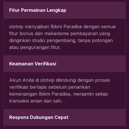
Fitur Permainan Lengkap
slotvip menyajikan Bikini Paradise dengan semua
fitur bonus dan mekanisme pembayaran yang
diinginkan studio pengembang, tanpa potongan
atau pengurangan fitur.
Keamanan Verifikasi
Akun Anda di slotvip dilindungi dengan proses
verifikasi berlapis sebelum penarikan
kemenangan Bikini Paradise, menjamin setiap
transaksi aman dan sah.
Respons Dukungan Cepat