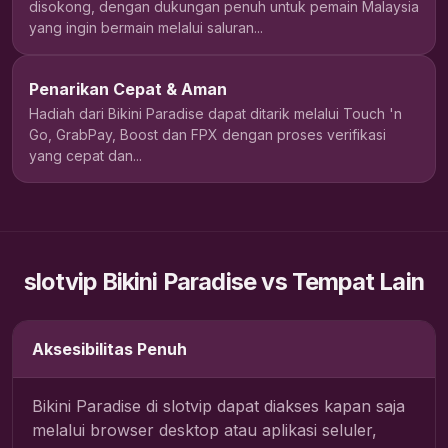
disokong, dengan dukungan penuh untuk pemain Malaysia
yang ingin bermain melalui saluran...
Penarikan Cepat & Aman
Hadiah dari Bikini Paradise dapat ditarik melalui Touch 'n
Go, GrabPay, Boost dan FPX dengan proses verifikasi
yang cepat dan...
slotvip Bikini Paradise vs Tempat Lain
Aksesibilitas Penuh
Bikini Paradise di slotvip dapat diakses kapan saja
melalui browser desktop atau aplikasi seluler,