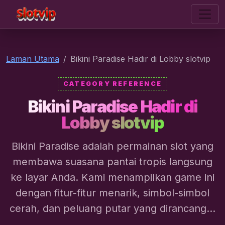
slotvip
Laman Utama
Bikini Paradise Hadir di Lobby slotvip
CATEGORY REFERENCE
Bikini Paradise Hadir di
Lobby slotvip
Bikini Paradise adalah permainan slot yang
membawa suasana pantai tropis langsung
ke layar Anda. Kami menampilkan game ini
dengan fitur-fitur menarik, simbol-simbol
cerah, dan peluang putar yang dirancang...