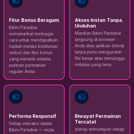
Fitur Bonus Beragam
Akses Instan Tanpa
Unduhan
Bikini Paradise
Mainkan Bikini Paradise
menawarkan berbagai
langsung di browser
cara untuk mendapatkan
Anda atau aplikasi slotvip
hadiah melalui kombinasi
tanpa perlu mengunduh
simbol dan fitur bonus
file besar atau menunggu
yang menarik selama
instalasi yang lama.
putaran permainan
reguler Anda.
Performa Responsif
Riwayat Permainan
Tercatat
Setiap interaksi dalam
slotvip menyimpan setiap
Bikini Paradise — mulai